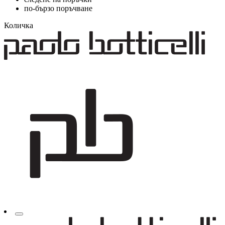
по-бързо поръчване
Количка