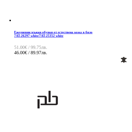
Ежедневни мъжки обувки от естествена кожа в бяло
7AT-26297 white/7AT-25352 white
51.00€ / 99.75лв.
46.00€ / 89.97лв.