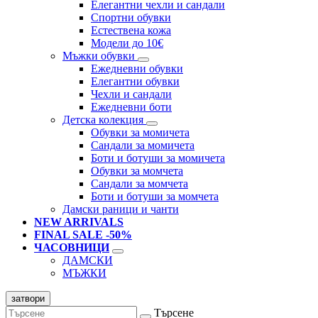
Елегантни чехли и сандали
Спортни обувки
Естествена кожа
Модели до 10€
Мъжки обувки
Ежедневни обувки
Елегантни обувки
Чехли и сандали
Ежедневни боти
Детска колекция
Обувки за момичета
Сандали за момичета
Боти и ботуши за момичета
Обувки за момчета
Сандали за момчета
Боти и ботуши за момчета
Дамски раници и чанти
NEW ARRIVALS
FINAL SALE -50%
ЧАСОВНИЦИ
ДАМСКИ
МЪЖКИ
затвори
Търсене