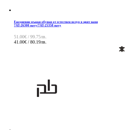
Ежедневни мъжки обувки от естествен велур в цвят нави
7AT-26300 navy/7AT-25358 navy
51.00€ / 99.75лв.
41.00€ / 80.19лв.