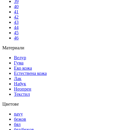
39
40
41
42
43
44
45
46
Материали
Велур
Гума
Еко кожа
Естествена кожа
Лак
Набук
Неопрен
Текстил
Цветове
navy
бежов
бял
бял/бежов