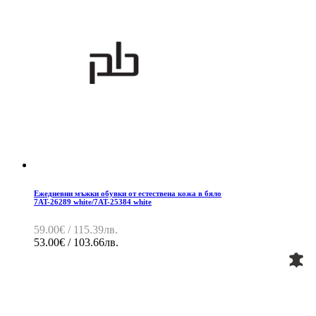
Ежедневни мъжки обувки от естествена кожа в бяло
7AT-26289 white/7AT-25384 white
59.00€ / 115.39лв.
53.00€ / 103.66лв.