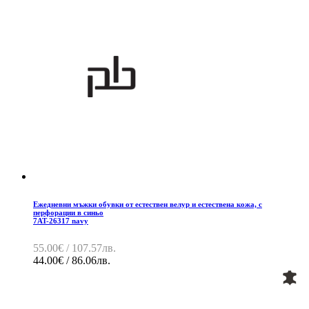
Ежедневни мъжки обувки от естествен велур и естествена кожа, с
перфорации в синьо
7AT-26317 navy
55.00€ / 107.57лв.
44.00€ / 86.06лв.