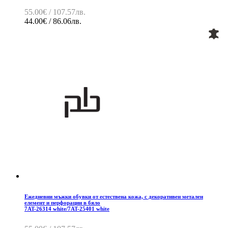
55.00€ / 107.57лв.
44.00€ / 86.06лв.
Ежедневни мъжки обувки от естествена кожа, с декоративен метален
елемент и перфорации в бяло
7AT-26314 white/7AT-25401 white