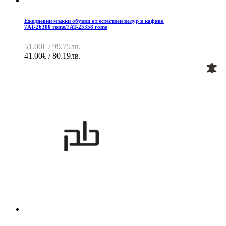
Ежедневни мъжки обувки от естествен велур в кафяво
7AT-26300 rome/7AT-25358 rome
51.00€ / 99.75лв.
41.00€ / 80.19лв.