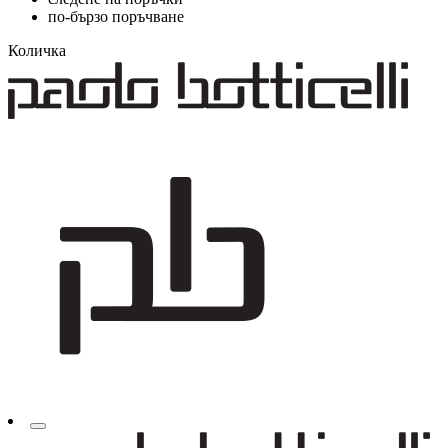
по-бързо поръчване
Количка