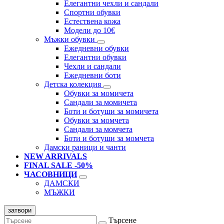
Елегантни чехли и сандали
Спортни обувки
Естествена кожа
Модели до 10€
Мъжки обувки
Ежедневни обувки
Елегантни обувки
Чехли и сандали
Ежедневни боти
Детска колекция
Обувки за момичета
Сандали за момичета
Боти и ботуши за момичета
Обувки за момчета
Сандали за момчета
Боти и ботуши за момчета
Дамски раници и чанти
NEW ARRIVALS
FINAL SALE -50%
ЧАСОВНИЦИ
ДАМСКИ
МЪЖКИ
затвори
Търсене