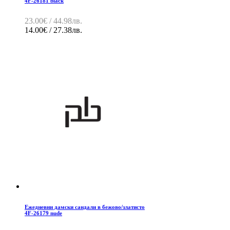
4F-26181 black
23.00€ / 44.98лв.
14.00€ / 27.38лв.
Ежедневни дамски сандали в бежово/златисто
4F-26179 nude