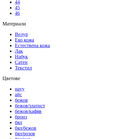
44
45
46
Материали
Велур
Еко кожа
Естествена кожа
Лак
Набук
Сатен
Текстил
Цветове
navy
айс
бежов
бежов/златист
бежов/кафяв
бронз
бял
бял/бежов
бял/розов