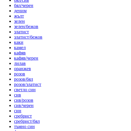
бял/сив
бял/черен
деним
жълт
зелен
зелен/бежов
златист
златист/бежов
каки
камел
кафяв
кафяв/черен
лилав
оранжев
розов
розов/бял
розов/златист
светло син
сив
сив/розов
сив/черен
син
сребрист
сребрист/бял
тъмно син