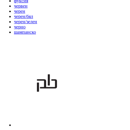
фуксия
червен
черен
черен/бял
черен/зелен
черно
шампанско