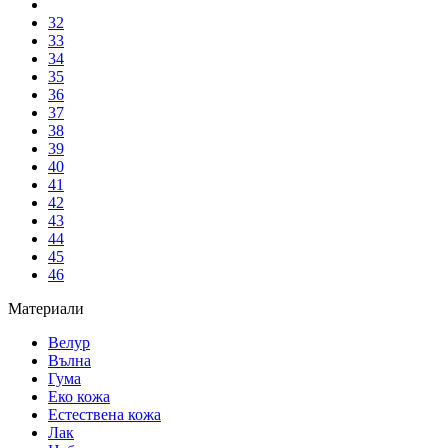
32
33
34
35
36
37
38
39
40
41
42
43
44
45
46
Материали
Велур
Вълна
Гума
Еко кожа
Естествена кожа
Лак