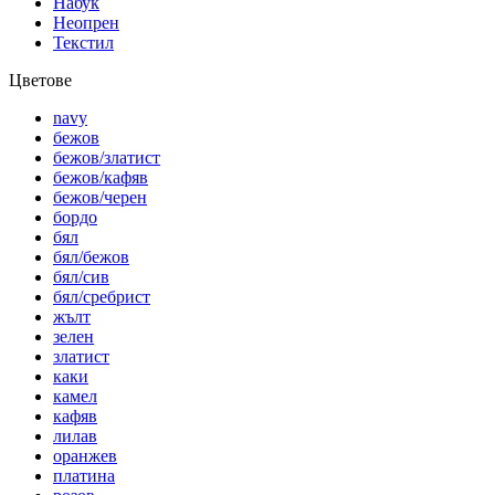
Набук
Неопрен
Текстил
Цветове
navy
бежов
бежов/златист
бежов/кафяв
бежов/черен
бордо
бял
бял/бежов
бял/сив
бял/сребрист
жълт
зелен
златист
каки
камел
кафяв
лилав
оранжев
платина