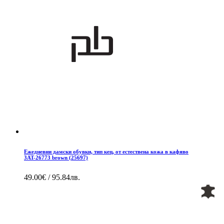
Ежедневни дамски обувки, тип кец, от естествена кожа в кафяво
3AT-26773 brown (25697)
49.00€ / 95.84лв.