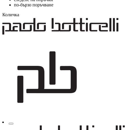
по-бързо поръчване
Количка