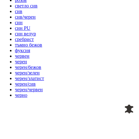
розов
светло сив
сив
сив/черен
син
син PU
син велур
сребрист
тъмно бежов
фуксия
червен
черен
черен/бежов
черен/зелен
черен/златист
черен/сив
черен/червен
черно