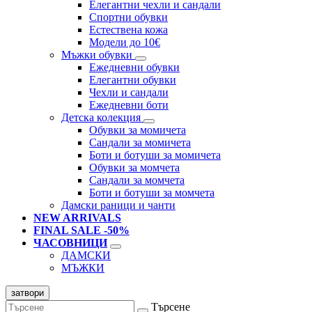
Елегантни чехли и сандали
Спортни обувки
Естествена кожа
Модели до 10€
Мъжки обувки
Ежедневни обувки
Елегантни обувки
Чехли и сандали
Ежедневни боти
Детска колекция
Обувки за момичета
Сандали за момичета
Боти и ботуши за момичета
Обувки за момчета
Сандали за момчета
Боти и ботуши за момчета
Дамски раници и чанти
NEW ARRIVALS
FINAL SALE -50%
ЧАСОВНИЦИ
ДАМСКИ
МЪЖКИ
затвори
Търсене